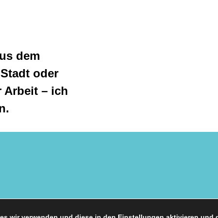
aus dem
 Stadt oder
Arbeit – ich
n.
es wir verwenden und diese in den
Einstellungen
aktivieren und d