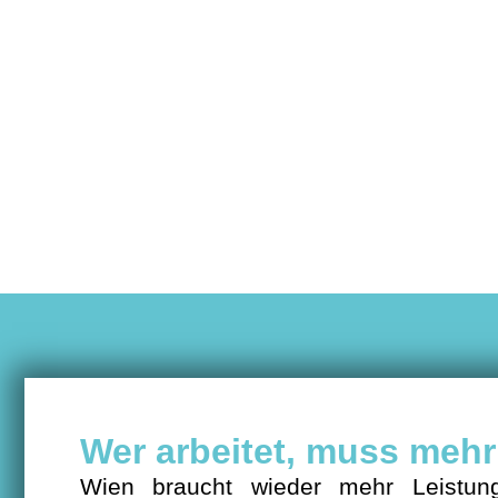
Wer arbeitet, muss mehr 
Wien braucht wieder mehr Leistungs
arbeitende Menschen kaum über die 