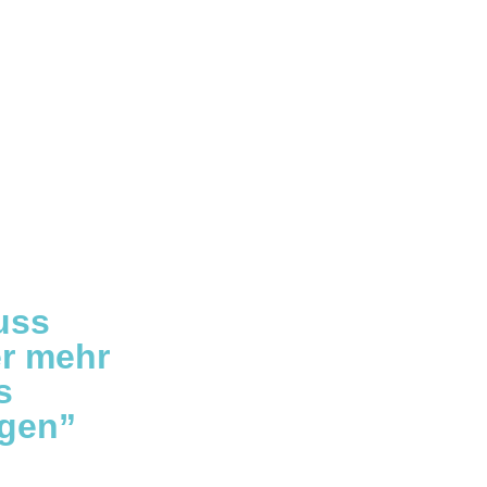
uss
er mehr
s
ngen”