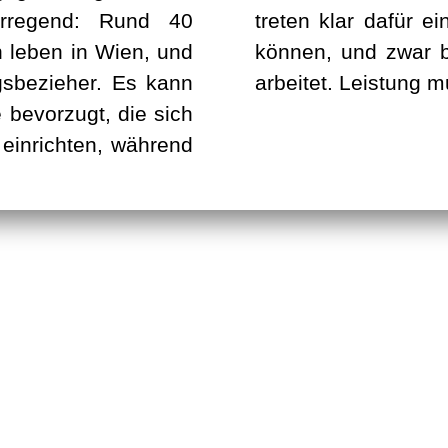
serregend: Rund 40
oll davon auch leben
ch leben in Wien, und
der dauerhaft nicht
gsbezieher. Es kann
arbeitet. Leistung m
 bevorzugt, die sich
einrichten, während