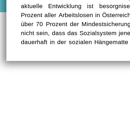
aktuelle Entwicklung ist besorgni
treten klar dafür ein: Wer arbeitet, s
Prozent aller Arbeitslosen in Österrei
können, und zwar besser als jemand, 
über 70 Prozent der Mindestsicherun
nicht sein, dass das Sozialsystem jene
dauerhaft in der sozialen Hängematte 