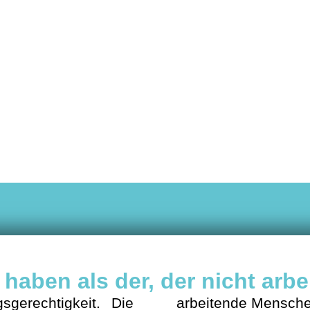
Leistungsgerechtigkeit
haben als der, der nicht arbei
gerechtigkeit. Die
Runden kommen. Wir