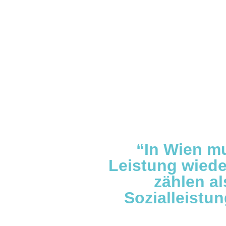
“In Wien m
Leistung wied
zählen al
Sozialleistu